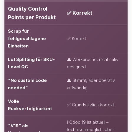
Quality Control
✅ Korrekt
Points per Produkt
Scrap für
fehlgeschlagene
✅ Korrekt
Einheiten
Lot Splitting für SKU-
⚠️ Workaround, nicht nativ
Level QC
designed
"No custom code
⚠️ Stimmt, aber operativ
needed"
aufwändig
Volle
✅ Grundsätzlich korrekt
Rückverfolgbarkeit
ℹ️ Odoo 19 ist aktuell –
"V19" als
technisch möglich, aber