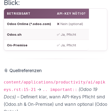
Blick:
BETRIEBSART
API-KEY NÖTIG?
Odoo Online
(*.odoo.com)
❌ Nein (optional)
Odoo.sh
✅ Ja, Pflicht
On-Premise
✅ Ja, Pflicht
📎
Quellreferenzen
content/applications/productivity/ai/apik
→
(Odoo 19
eys.rst:15-21
.. important::
Docs)
– Definiert klar, wann API-Keys Pflicht sind
(Odoo.sh & On-Premise) und wann optional (Odoo