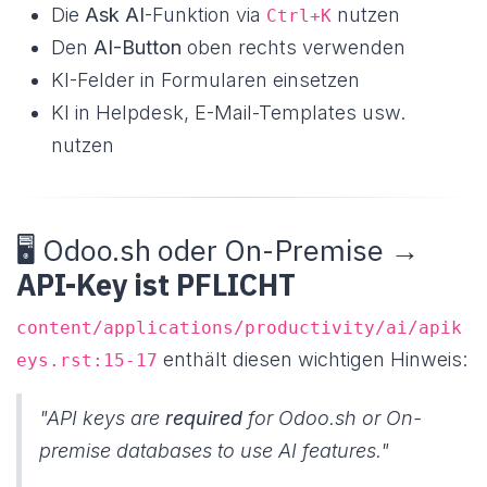
Die
Ask AI
-Funktion via
nutzen
Ctrl+K
Den
AI-Button
oben rechts verwenden
KI-Felder in Formularen einsetzen
KI in Helpdesk, E-Mail-Templates usw.
nutzen
🖥️ Odoo.sh oder On-Premise →
API-Key ist PFLICHT
content/applications/productivity/ai/apik
enthält diesen wichtigen Hinweis:
eys.rst:15-17
"API keys are
required
for Odoo.sh or On-
premise databases to use AI features."