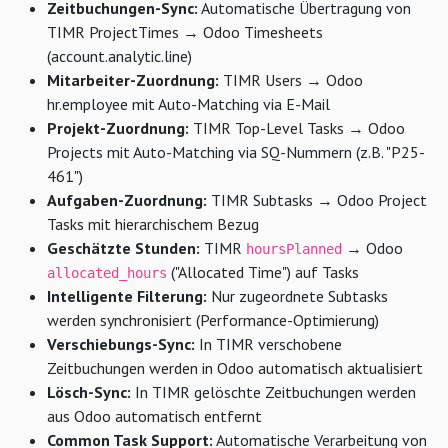
Zeitbuchungen-Sync:
Automatische Übertragung von
TIMR ProjectTimes → Odoo Timesheets
(account.analytic.line)
Mitarbeiter-Zuordnung:
TIMR Users → Odoo
hr.employee mit Auto-Matching via E-Mail
Projekt-Zuordnung:
TIMR Top-Level Tasks → Odoo
Projects mit Auto-Matching via SQ-Nummern (z.B. "P25-
461")
Aufgaben-Zuordnung:
TIMR Subtasks → Odoo Project
Tasks mit hierarchischem Bezug
Geschätzte Stunden:
TIMR
→ Odoo
hoursPlanned
("Allocated Time") auf Tasks
allocated_hours
Intelligente Filterung:
Nur zugeordnete Subtasks
werden synchronisiert (Performance-Optimierung)
Verschiebungs-Sync:
In TIMR verschobene
Zeitbuchungen werden in Odoo automatisch aktualisiert
Lösch-Sync:
In TIMR gelöschte Zeitbuchungen werden
aus Odoo automatisch entfernt
Common Task Support:
Automatische Verarbeitung von