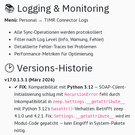
📚 Logging & Monitoring
Menü:
Personal → TIMR Connector Logs
Alle Sync-Operationen werden protokolliert
Filter nach Log Level (Info, Warnung, Fehler)
Detaillierte Fehler-Traces bei Problemen
Performance-Metriken für Optimierung
🕑 Versions-Historie
v17.0.1.3.1 (März 2026)
✔
FIX:
Kompatibilität mit
Python 3.12
— SOAP-Client-
Initialisierung schlug mit
fehl durch
RecursionError
Inkompatibilität in
zeep.Settings.__getattribute__
mit Python 3.12's
-Verhalten. Betrifft zeep
hasattr()
4.1.0 und 4.2.1. Fix:
wird im
Settings.__getattribute__
Modul-Code gepatcht — kein Eingriff in System-Pakete
nötig.