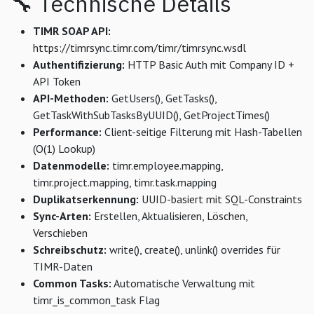
🔧 Technische Details
TIMR SOAP API:
https://timrsync.timr.com/timr/timrsync.wsdl
Authentifizierung:
HTTP Basic Auth mit Company ID +
API Token
API-Methoden:
GetUsers(), GetTasks(),
GetTaskWithSubTasksByUUID(), GetProjectTimes()
Performance:
Client-seitige Filterung mit Hash-Tabellen
(O(1) Lookup)
Datenmodelle:
timr.employee.mapping,
timr.project.mapping, timr.task.mapping
Duplikatserkennung:
UUID-basiert mit SQL-Constraints
Sync-Arten:
Erstellen, Aktualisieren, Löschen,
Verschieben
Schreibschutz:
write(), create(), unlink() overrides für
TIMR-Daten
Common Tasks:
Automatische Verwaltung mit
timr_is_common_task Flag