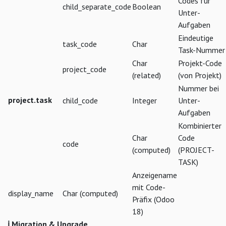
Codes für
child_separate_code
Boolean
Unter-
Aufgaben
Eindeutige
task_code
Char
Task-Nummer
Char
Projekt-Code
project_code
(related)
(von Projekt)
Nummer bei
project.task
child_code
Integer
Unter-
Aufgaben
Kombinierter
Char
Code
code
(computed)
(PROJECT-
TASK)
Anzeigename
mit Code-
display_name
Char (computed)
Präfix (Odoo
18)
ℹ️ Migration & Upgrade