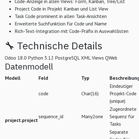
Code-Anzeige in allen Views: Form, Kanban, Tree/List
Project Code in Projekt Kanban und List View
Task Code prominent in allen Task-Ansichten
Erweiterte Suchfunktion für Code und Name
Rich-Text-Integration mit Code-Präfix in Auswahllisten
🔧 Technische Details
Odoo 18.0
Python 3.12
PostgreSQL
XML Views
QWeb
Datenmodell
Modell
Feld
Typ
Beschreibun
Eindeutiger
code
Char(16)
Projekt-Code
(unique)
Zugeordnete
sequence_id
Many2one
Sequenz für
project.project
Tasks
Separate