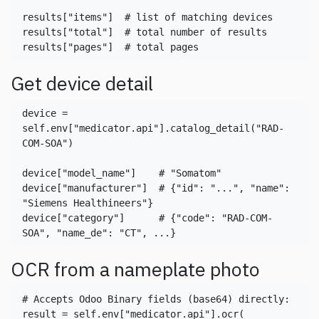
results[
"items"
]  
# list of matching devices
results[
"total"
]  
# total number of results
results[
"pages"
]  
# total pages
Get device detail
device = 
self.env[
"medicator.api"
].catalog_detail(
"RAD-
COM-SOA"
)

device[
"model_name"
]    
# "Somatom"
device[
"manufacturer"
]  
# {"id": "...", "name": 
"Siemens Healthineers"}
device[
"category"
]      
# {"code": "RAD-COM-
SOA", "name_de": "CT", ...}
OCR from a nameplate photo
# Accepts Odoo Binary fields (base64) directly:
result = self.env[
"medicator.api"
].ocr(
