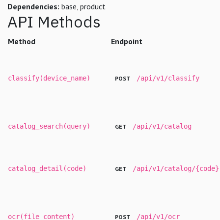
Dependencies:
base, product
API Methods
Method
Endpoint
classify(device_name)
/api/v1/classify
POST
catalog_search(query)
/api/v1/catalog
GET
catalog_detail(code)
/api/v1/catalog/{code}
GET
ocr(file_content)
/api/v1/ocr
POST