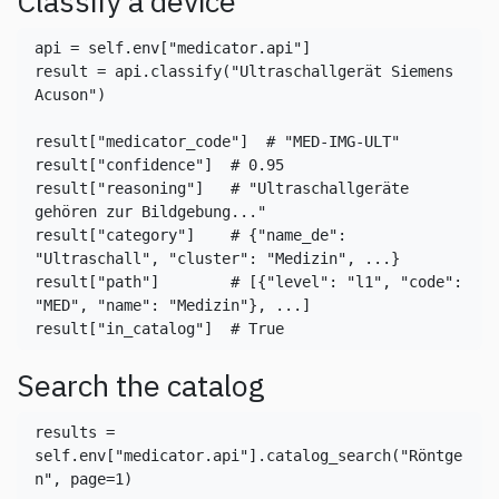
Classify a device
api = self.env[
"medicator.api"
]

result = api.classify(
"Ultraschallgerät Siemens 
Acuson"
)

result[
"medicator_code"
]  
# "MED-IMG-ULT"
result[
"confidence"
]  
# 0.95
result[
"reasoning"
]   
# "Ultraschallgeräte 
gehören zur Bildgebung..."
result[
"category"
]    
# {"name_de": 
"Ultraschall", "cluster": "Medizin", ...}
result[
"path"
]        
# [{"level": "l1", "code": 
"MED", "name": "Medizin"}, ...]
result[
"in_catalog"
]  
# True
Search the catalog
results = 
self.env[
"medicator.api"
].catalog_search(
"Röntge
n"
, page=1)
