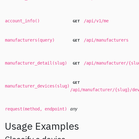
account_info()
/api/v1/me
GET
manufacturers(query)
/api/manufacturers
GET
manufacturer_detail(slug)
/api/manufacturer/{slu
GET
GET
manufacturer_devices(slug)
/api/manufacturer/{slug}/de
any
request(method, endpoint)
Usage Examples