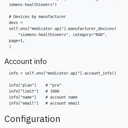
iemens-healthineers"
)

# Devices by manufacturer
devs = 
self.env[
"medicator.api"
].manufacturer_devices(

"siemens-healthineers"
, category=
"RAD"
, 
page=1,

)
Account info
info = self.env[
"medicator.api"
].account_info()

info[
"plan"
]    
# "pro"
info[
"limit"
]   
# 1000
info[
"name"
]    
# account name
info[
"email"
]   
# account email
Configuration