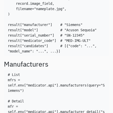
    record.image_field,

    filename=
"nameplate.jpg"
,

)

result[
"manufacturer"
]    
# "Siemens"
result[
"model"
]           
# "Acuson Sequoia"
result[
"serial_number"
]   
# "SN-12345"
result[
"medicator_code"
]  
# "MED-IMG-ULT"
result[
"candidates"
]      
# [{"code": "...", 
"model_name": "...", ...}]
Manufacturers
# List
mfrs = 
self.env[
"medicator.api"
].manufacturers(query=
"S
iemens"
)

# Detail
mfr = 
self.env[
"medicator.api"
].manufacturer_detail(
"s