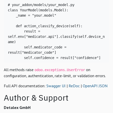
# your_addon/models/your_model.py
class
 YourModel(models.Model):

    _name = 
"your.model"
def
 action_classify_device(self):

        result = 
self.env[
"medicator.api"
].classify(self.device_n
ame)

        self.medicator_code = 
result[
"medicator_code"
]

        self.confidence = result[
"confidence"
]
All methods raise
on
odoo.exceptions.UserError
configuration, authentication, rate-limit, or validation errors.
Full API documentation:
Swagger UI
|
ReDoc
|
OpenAPI JSON
Author & Support
Detalex GmbH