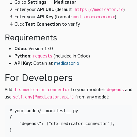
Go to
Settings → Medicator
Enter your
API URL
(default:
)
https://medicator.io
Enter your
API Key
(format:
)
med_xxxxxxxxxxxxx
Click
Test Connection
to verify
Requirements
Odoo:
Version 17.0
Python:
(included in Odoo)
requests
API Key:
Obtain at
medicator.io
For Developers
Add
to your module's
and
dtx_medicator_connector
depends
use
from any model:
self.env["medicator.api"]
# your_addon/__manifest__.py
{

"depends"
: [
"dtx_medicator_connector"
],

}
