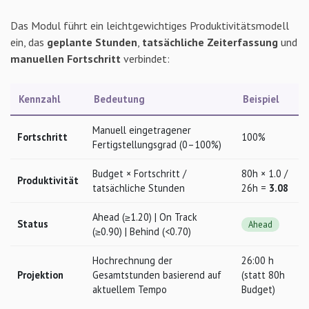
Das Modul führt ein leichtgewichtiges Produktivitätsmodell
ein, das
geplante Stunden
,
tatsächliche Zeiterfassung
und
manuellen Fortschritt
verbindet:
Kennzahl
Bedeutung
Beispiel
Manuell eingetragener
Fortschritt
100%
Fertigstellungsgrad (0–100%)
Budget × Fortschritt /
80h × 1.0 /
Produktivität
tatsächliche Stunden
26h =
3.08
Ahead (≥1.20) | On Track
Status
Ahead
(≥0.90) | Behind (<0.70)
Hochrechnung der
26:00 h
Projektion
Gesamtstunden basierend auf
(statt 80h
aktuellem Tempo
Budget)