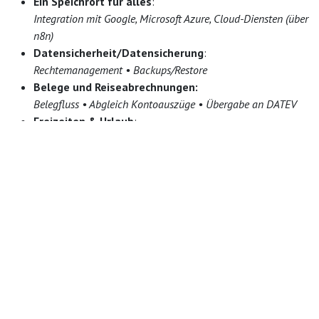
Ein Speichrort für alles
:
Integration mit Google, Microsoft Azure, Cloud-Diensten (über
n8n)
Datensicherheit/Datensicherung
:
Rechtemanagement • Backups/Restore
Belege und Reiseabrechnungen:
Belegfluss • Abgleich Kontoauszüge • Übergabe an DATEV
Freizeiten & Urlaub
:
Zeiterfassung/Abwesenheiten Urlaub Freizeit
Genehmigungsabläufe Ressourcenmanagement
Einkauf
:
Einkauf/Bestellungen • Lieferantenpreise • Alternativen
Vertrieb/Kundenverwaltung:
Follow-up • Kundeninteraktion • Zusatzverkäufe •
Angebote • Social Media Steuerung
Gesamtüberblick Jastintime:
BI-Dashboards • Datenvisualisierungen • Pivot-Tabellen •
KI-gestützte Auswertungen und Zusammenfassungen