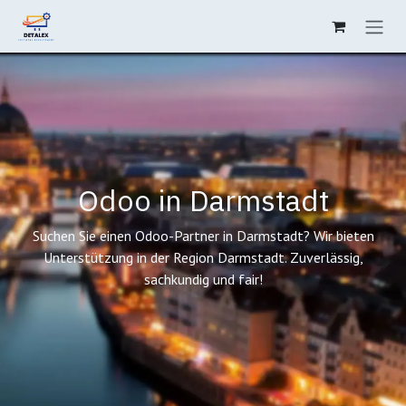
Zum Inhalt springen
Odoo in Darmstadt
Suchen Sie einen Odoo-Partner in Darmstadt? Wir bieten
Unterstützung in der Region Darmstadt. Zuverlässig,
sachkundig und fair!