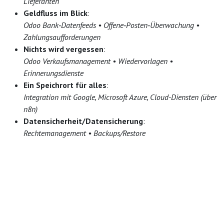
Lieferanten
Geldfluss im Blick
:
Odoo Bank‑Datenfeeds • Offene‑Posten‑Überwachung •
Zahlungsaufforderungen
Nichts wird vergessen
:
Odoo Verkaufsmanagement • Wiedervorlagen •
Erinnerungsdienste
Ein Speichrort für alles
:
Integration mit Google, Microsoft Azure, Cloud-Diensten (über
n8n)
Datensicherheit/Datensicherung
:
Rechtemanagement • Backups/Restore
Belege und Reiseabrechnungen:
Belegfluss • Abgleich Kontoauszüge • Übergabe an DATEV
Freizeiten & Urlaub
:
Zeiterfassung/Abwesenheiten Urlaub Freizeit
Genehmigungsabläufe Ressourcenmanagement
Einkauf
:
Einkauf/Bestellungen • Lieferantenpreise • Alternativen